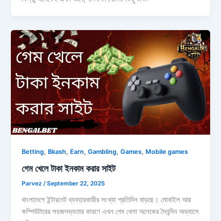
,
,
,
,
,
Betting
Bkash
Earn
Gambling
Games
Mobile games
গেম খেলে টাকা ইনকাম করার সাইট
Parvez
/
September 22, 2025
বাংলাদেশে ইন্টারনেট ব্যবহারকারীর সংখ্যা প্রতিদিন বাড়ছে। মোবাইল আর
কম্পিউটারের সহজলভ্যতার কারণে এখন গেম খেলা অনেকের দৈনন্দিন অভ্যাসে