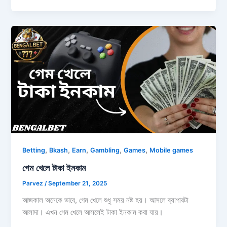
,
,
,
,
,
Betting
Bkash
Earn
Gambling
Games
Mobile games
গেম খেলে টাকা ইনকাম
Parvez
/
September 21, 2025
আজকাল অনেকে ভাবে, গেম খেলে শুধু সময় নষ্ট হয়। আসলে ব্যাপারটা
আলাদা। এখন গেম খেলে আসলেই টাকা ইনকাম করা যায়।