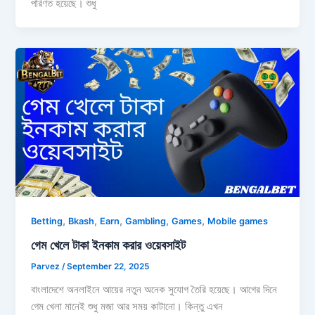
পরিণত হয়েছে। শুধু
,
,
,
,
,
Betting
Bkash
Earn
Gambling
Games
Mobile games
গেম খেলে টাকা ইনকাম করার ওয়েবসাইট
Parvez
/
September 22, 2025
বাংলাদেশে অনলাইনে আয়ের নতুন অনেক সুযোগ তৈরি হয়েছে। আগের দিনে
গেম খেলা মানেই শুধু মজা আর সময় কাটানো। কিন্তু এখন